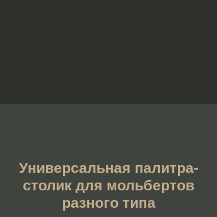
Универсальная палитра для мольберта Буйко A universal
palette for an easel buiko
Универсальная палитра-
столик для мольбертов
разного типа