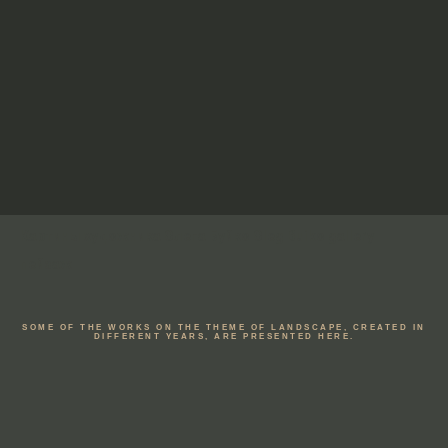
Картины художника Олега Буйко Oleg Buiko gallery
пейзаж
SOME OF THE WORKS ON THE THEME OF LANDSCAPE, CREATED IN
DIFFERENT YEARS, ARE PRESENTED HERE.