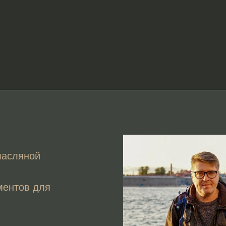
 Iron Brush
масляной
ментов для